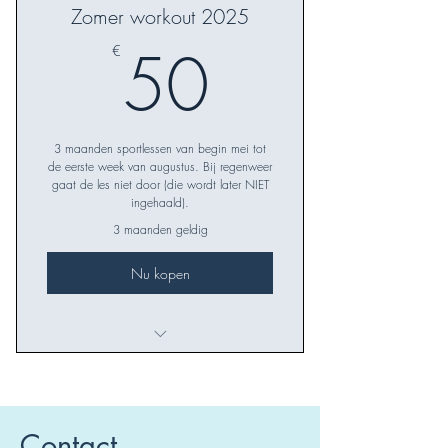
Zomer workout 2025
50€
50
€
3 maanden sportlessen van begin mei tot
de eerste week van augustus. Bij regenweer
gaat de les niet door (die wordt later NIET
ingehaald).
3 maanden geldig
Nu kopen
Outdoor lessen in Essenbeek op
dinsdag en donderdag.
Contact